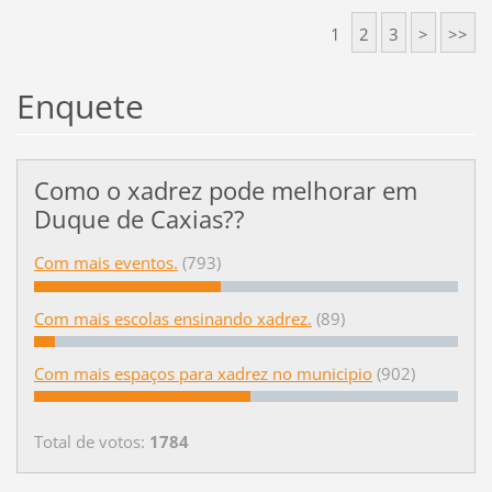
1
2
3
>
>>
Enquete
Como o xadrez pode melhorar em
Duque de Caxias??
Com mais eventos.
(793)
Com mais escolas ensinando xadrez.
(89)
Com mais espaços para xadrez no municipio
(902)
Total de votos:
1784