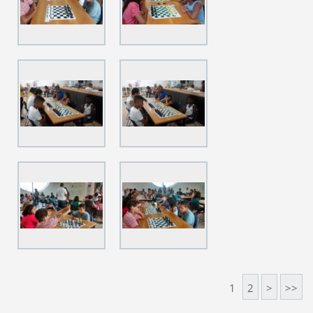
1
2
>
>>