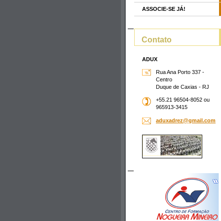
ASSOCIE-SE JÁ!
Contato
ADUX
Rua Ana Porto 337 -
Centro
Duque de Caxias - RJ
+55.21 96504-8052 ou
965913-3415
aduxadre
z@gmail.
com