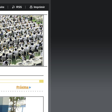
site
RSS
Imprimir
ar:
Próxima