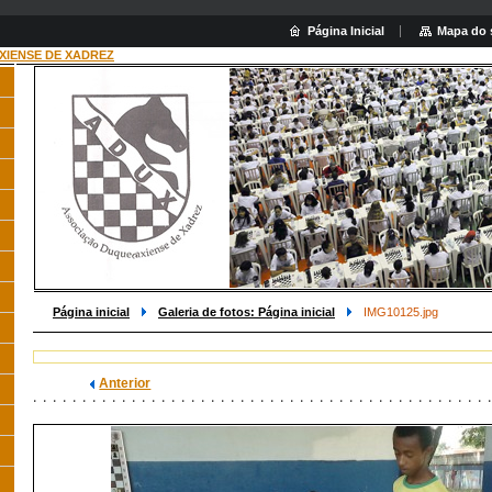
Página Inicial
Mapa do 
XIENSE DE XADREZ
Pesquis
Página inicial
Galeria de fotos: Página inicial
IMG10125.jpg
Anterior