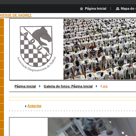
Página Inicial
Mapa do 
XIENSE DE XADREZ
Pesquis
Página inicial
Galeria de fotos: Página inicial
6.jpg
Anterior