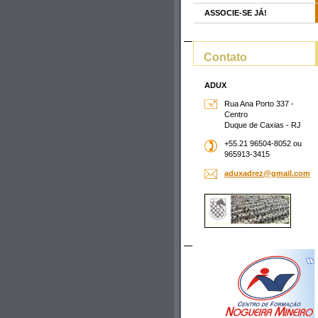
ASSOCIE-SE JÁ!
Contato
ADUX
Rua Ana Porto 337 -
Centro
Duque de Caxias - RJ
+55.21 96504-8052 ou
965913-3415
aduxadre
z@gmail.
com