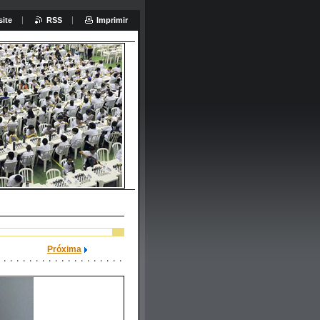
site
RSS
Imprimir
ar:
Próxima